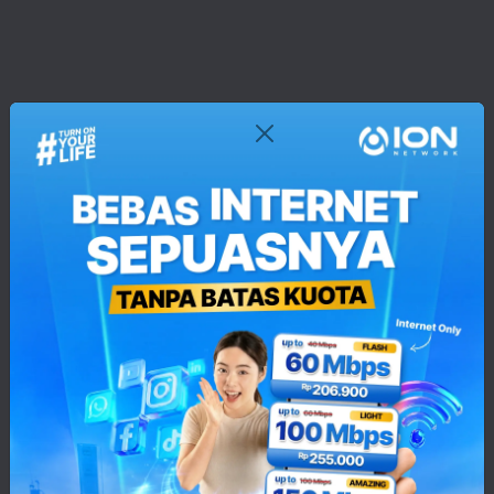
Lengkapi Kesenangan Anda Di
Rumah!
Berlangganan Paket
Internet + TV
Kami.
Untuk
Pengalaman
Hiburan Terbaik!
/
Lihat Layanan
021-3000-1100