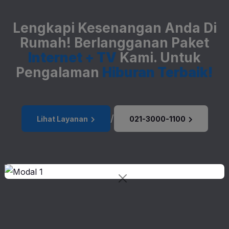
Lengkapi Kesenangan Anda Di
Rumah!
Berlangganan Paket
Internet + TV
Kami.
Untuk
Pengalaman
Hiburan Terbaik!
/
Lihat Layanan
021-3000-1100