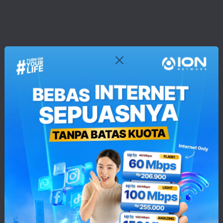
Lengkapi Kesenangan Anda Di
Rumah!
Berlangganan Paket
Internet + TV
Kami.
Untuk
Pengalaman
Hiburan Terbaik!
/
Lihat Layanan
021-3000-1100